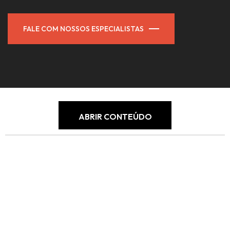
FALE COM NOSSOS ESPECIALISTAS
ABRIR CONTEÚDO
Seu Negócio no 1º Lugar das
Pesquisas com a Agência de
SEO Digidoll.
Se você está em busca de uma
agência de SEO
capaz
de transformar sua presença digital em resultados