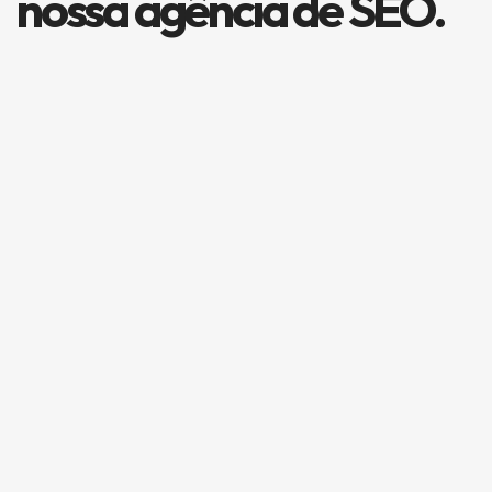
nossa agência de SEO.
Excelente agência de
SEO
“ Contratamos a Agência SEO e em 6 meses 
João Silva