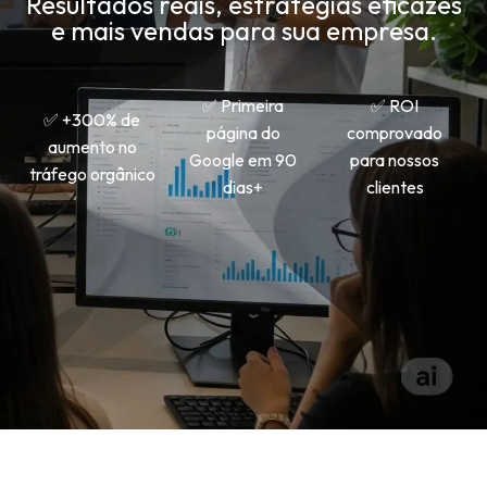
Resultados reais, estratégias eficazes
e mais vendas para sua empresa.
✅ Primeira
✅ ROI
✅ +300% de
página do
comprovado
aumento no
Google em 90
para nossos
tráfego orgânico
dias+
clientes